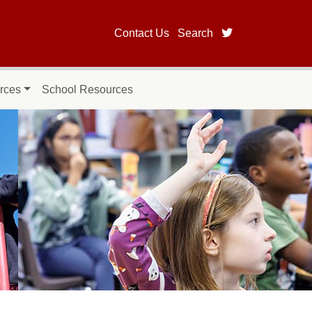
twitter page fo
Contact Us
Search
rces
School Resources