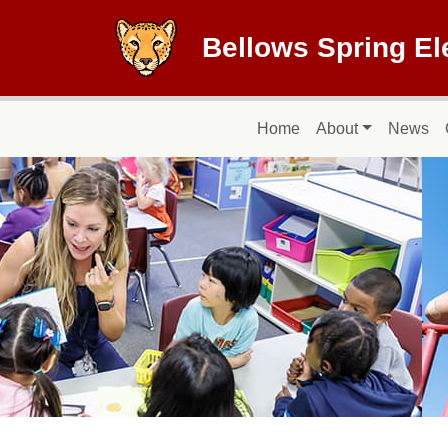
Skip to main content
Bellows Spring E
Main navigation
Home
About
News