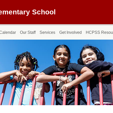
lementary School
Calendar
Our Staff
Services
Get Involved
HCPSS Resou