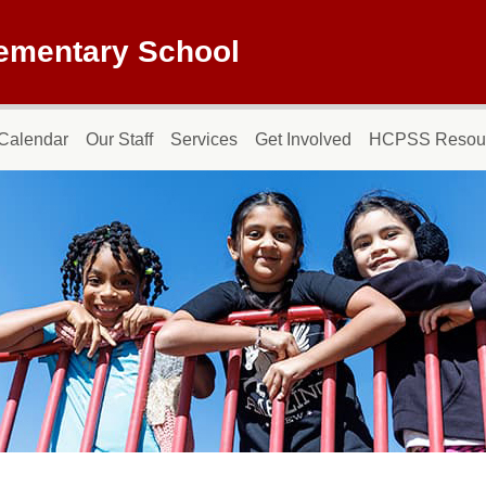
lementary School
Calendar
Our Staff
Services
Get Involved
HCPSS Resou