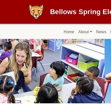
Skip to main content
Bellows Spring E
Main navigation
Home
About
News