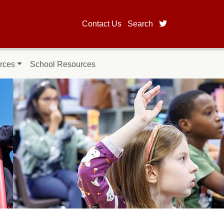
twitter page fo
Contact Us
Search
rces
School Resources